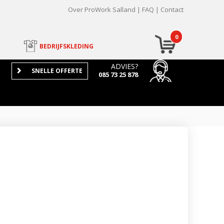
Over ProWork Salland
FAQ
Contact
0
BEDRIJFSKLEDING
ADVIES?
SNELLE OFFERTE
085 73 25 878