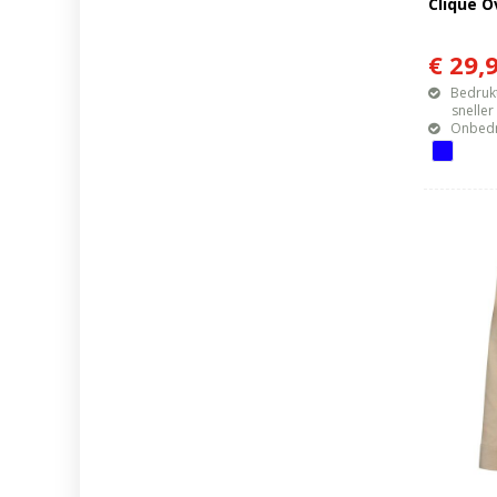
Clique O
€ 29,
Bedrukt
sneller mo
Onbedr