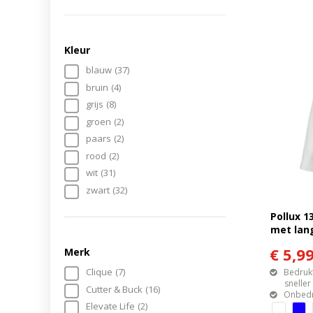
Kleur
blauw
(37)
bruin
(4)
grijs
(8)
groen
(2)
paars
(2)
rood
(2)
wit
(31)
zwart
(32)
Pollux 
met la
€ 5,9
Merk
Clique
(7)
Bedrukt
sneller mo
Cutter & Buck
(16)
Onbedr
Elevate Life
(2)