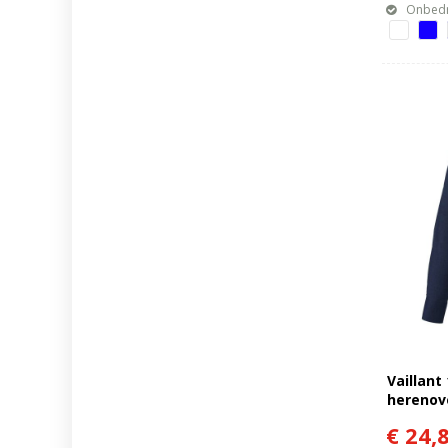
Onbedr
Vaillant
herenov
€ 24,