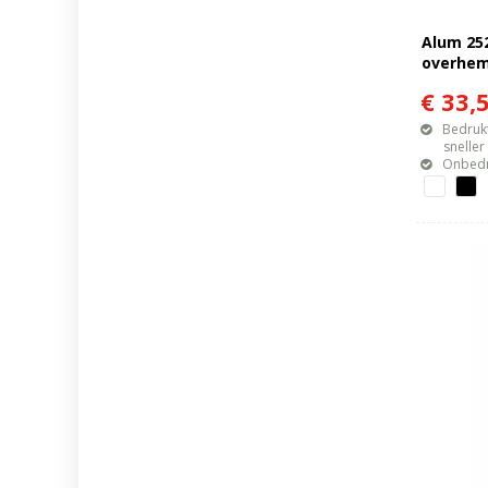
Alum 25
overhe
€ 33,
Bedrukt
sneller mo
Onbedr