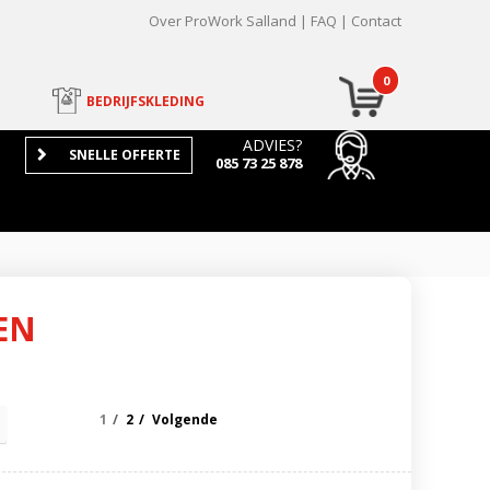
Over ProWork Salland
FAQ
Contact
0
BEDRIJFSKLEDING
ADVIES?
SNELLE OFFERTE
085 73 25 878
EN
1
2
Volgende