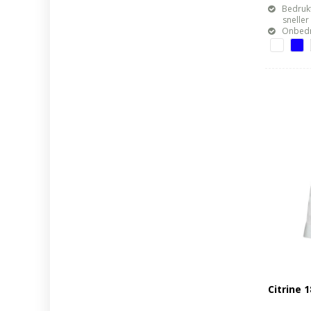
Bedrukt
sneller mo
Onbedr
Citrine 