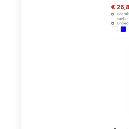
€ 26,
Bedrukt
sneller mo
Onbedr