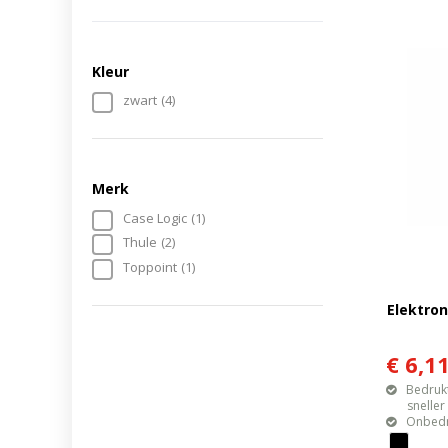
Kleur
zwart
(4)
Merk
Case Logic
(1)
Thule
(2)
Toppoint
(1)
Elektron
€ 6,1
Bedrukt
sneller mo
Onbedr