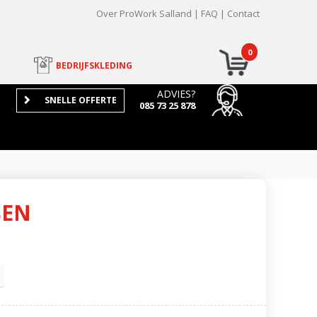
Over ProWork Salland
FAQ
Contact
0
BEDRIJFSKLEDING
ADVIES?
SNELLE OFFERTE
085 73 25 878
SEN