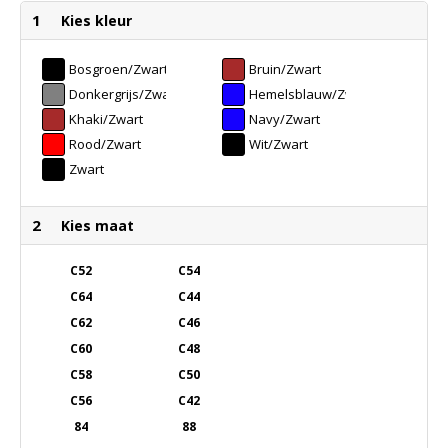
1
Kies kleur
Bosgroen/Zwart
Bruin/Zwart
Donkergrijs/Zwart
Hemelsblauw/Zwart
Khaki/Zwart
Navy/Zwart
Rood/Zwart
Wit/Zwart
Zwart
2
Kies maat
C52
C54
C64
C44
C62
C46
C60
C48
C58
C50
C56
C42
84
88