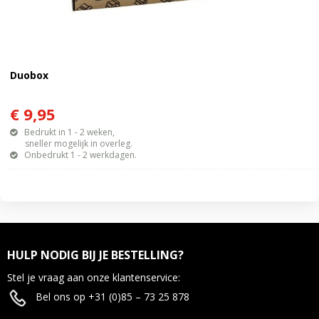
Duobox
€ 9,95
Bedrukt in 1 - 2 weken,
sneller mogelijk in overleg.
Onbedrukt 1 - 2 werkdagen.
HULP NODIG BIJ JE BESTELLING?
Stel je vraag aan onze klantenservice:
Bel ons op +31 (0)85 – 73 25 878