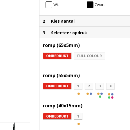
Wit
Zwart
2
Kies aantal
3
Selecteer opdruk
romp (65x5mm)
ONBEDRUKT
FULL COLOUR
romp (55x5mm)
ONBEDRUKT
1
2
3
4
romp (40x15mm)
ONBEDRUKT
1