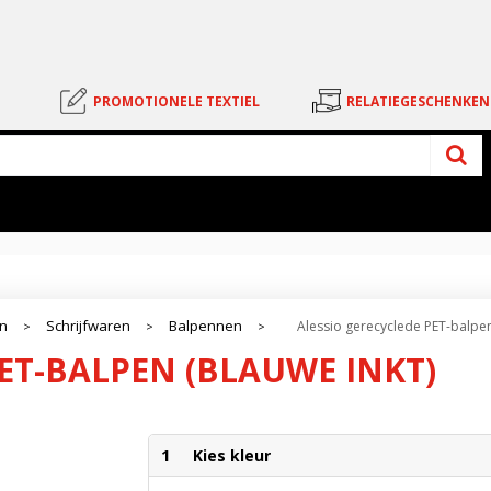
PROMOTIONELE TEXTIEL
RELATIEGESCHENKEN
en
Schrijfwaren
Balpennen
Alessio gerecyclede PET-balpen
>
>
>
ET-BALPEN (BLAUWE INKT)
1
Kies kleur