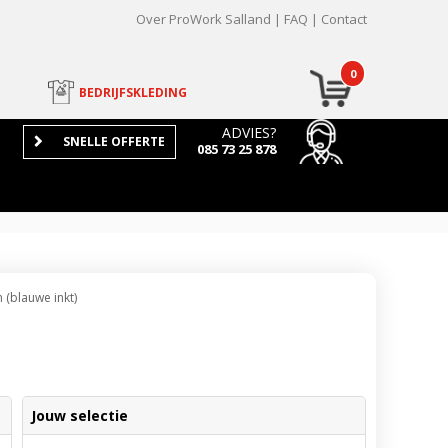
Over ProWork Salland
FAQ
Contact
0
BEDRIJFSKLEDING
ADVIES?
SNELLE OFFERTE
085 73 25 878
 (blauwe inkt)
Jouw selectie