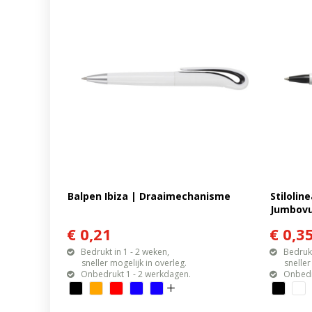
Balpen Ibiza | Draaimechanisme
Stilolin
Jumbovu
€ 0,21
€ 0,3
Bedrukt in 1 - 2 weken,
Bedrukt
sneller mogelijk in overleg.
sneller mo
Onbedrukt 1 - 2 werkdagen.
Onbedr