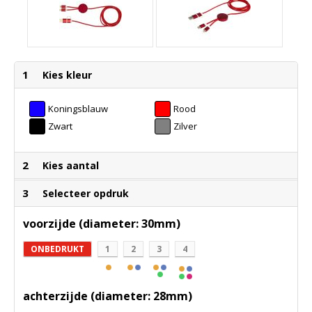
1
Kies kleur
Koningsblauw
Rood
Zwart
Zilver
2
Kies aantal
3
Selecteer opdruk
voorzijde (diameter: 30mm)
ONBEDRUKT
1
2
3
4
achterzijde (diameter: 28mm)