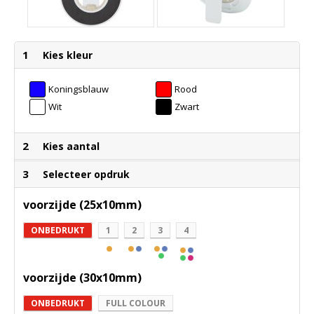
1
Kies kleur
Koningsblauw
Rood
Wit
Zwart
2
Kies aantal
3
Selecteer opdruk
voorzijde (25x10mm)
ONBEDRUKT
1
2
3
4
voorzijde (30x10mm)
ONBEDRUKT
FULL COLOUR