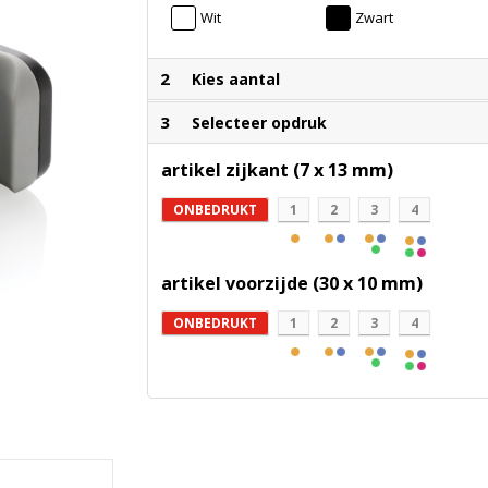
Wit
Zwart
2
Kies aantal
3
Selecteer opdruk
artikel zijkant (7 x 13 mm)
ONBEDRUKT
1
2
3
4
artikel voorzijde (30 x 10 mm)
ONBEDRUKT
1
2
3
4