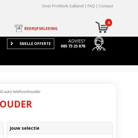
Over ProWork Salland
FAQ
Contact
0
BEDRIJFSKLEDING
ADVIES?
SNELLE OFFERTE
085 73 25 878
360 auto telefoonhouder
HOUDER
Jouw selectie