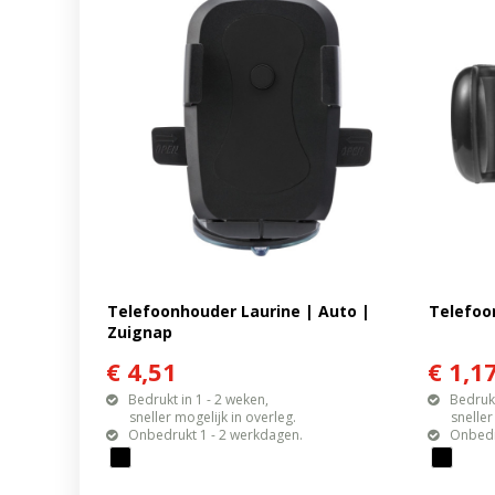
Telefoonhouder Laurine | Auto |
Telefoo
Zuignap
€ 4,51
€ 1,1
Bedrukt in 1 - 2 weken,
Bedrukt
sneller mogelijk in overleg.
sneller mo
Onbedrukt 1 - 2 werkdagen.
Onbedr