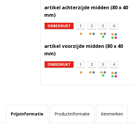
artikel achterzijde midden (80 x 40
mm)
ONBEDRUKT
1
2
3
4
artikel voorzijde midden (80 x 40
mm)
ONBEDRUKT
1
2
3
4
Prijsinformatie
Productinformatie
Kenmerken