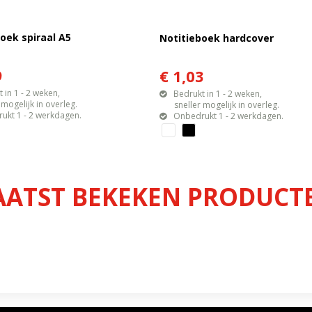
oek spiraal A5
Notitieboek hardcover
9
€ 1,03
 in 1 - 2 weken,
Bedrukt in 1 - 2 weken,
gelijk in overleg.
sneller mogelijk in overleg.
ukt 1 - 2 werkdagen.
Onbedrukt 1 - 2 werkdagen.
AATST BEKEKEN PRODUCT