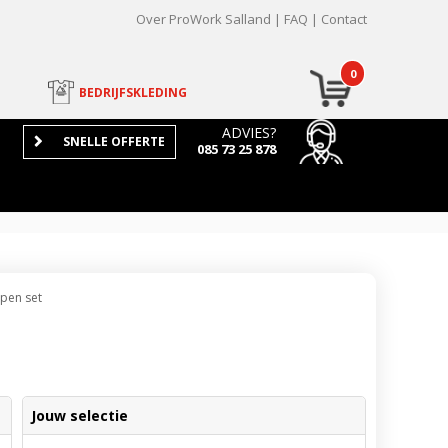
Over ProWork Salland
FAQ
Contact
0
BEDRIJFSKLEDING
ADVIES?
SNELLE OFFERTE
085 73 25 878
pen set
Jouw selectie