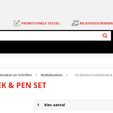
PROMOTIONELE TEXTIEL
RELATIEGESCHENKEN
ieboeken en Schriften
Notitieboeken
A5 Bamboe notitieboek & 
>
>
K & PEN SET
1
Kies aantal