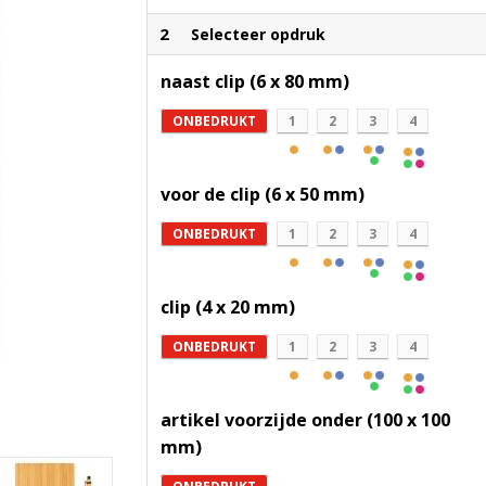
2
Selecteer opdruk
naast clip (6 x 80 mm)
ONBEDRUKT
1
2
3
4
voor de clip (6 x 50 mm)
ONBEDRUKT
1
2
3
4
clip (4 x 20 mm)
ONBEDRUKT
1
2
3
4
artikel voorzijde onder (100 x 100
mm)