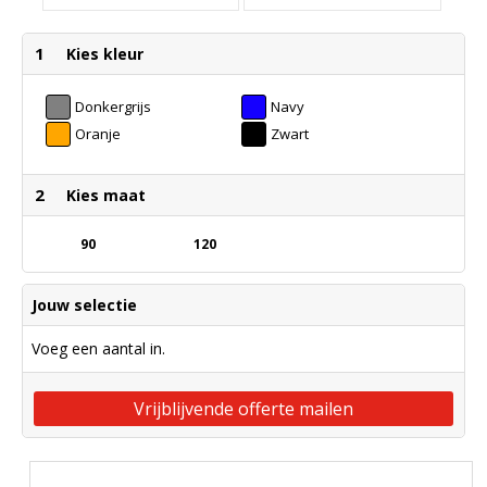
1
Kies kleur
Donkergrijs
Navy
Oranje
Zwart
2
Kies maat
90
120
Jouw selectie
Voeg een aantal in.
Vrijblijvende offerte mailen