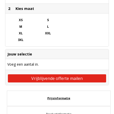
2
Kies maat
XS
S
M
L
XL
XXL
3XL
Jouw selectie
Voeg een aantal in.
Vrijblijvende offerte mailen
Prijsinformatie
Productinformatie