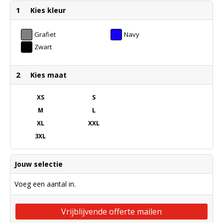
1
Kies kleur
Grafiet
Navy
Zwart
2
Kies maat
XS
S
M
L
XL
XXL
3XL
Jouw selectie
Voeg een aantal in.
Vrijblijvende offerte mailen