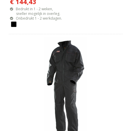
€ 144,43
Bedrukt in 1 - 2 weken,
sneller mogelijk in overleg.
Onbedrukt 1 - 2 werkdagen.