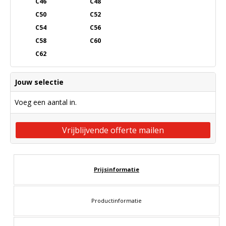
C46
C48
C50
C52
C54
C56
C58
C60
C62
Jouw selectie
Voeg een aantal in.
Vrijblijvende offerte mailen
Prijsinformatie
Productinformatie