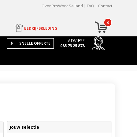
Over ProWork Salland
FAQ
Contact
0
BEDRIJFSKLEDING
ADVIES?
SNELLE OFFERTE
085 73 25 878
Jouw selectie