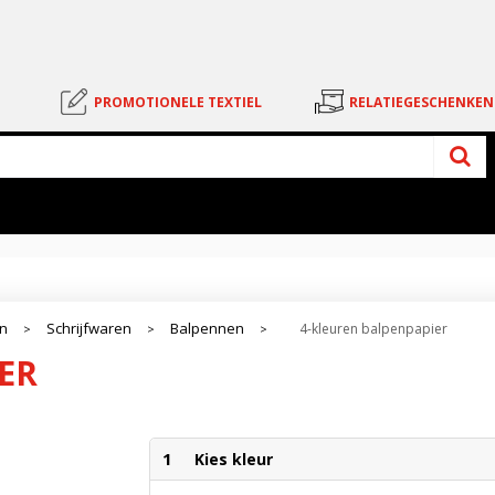
PROMOTIONELE TEXTIEL
RELATIEGESCHENKEN
en
Schrijfwaren
Balpennen
4-kleuren balpenpapier
>
>
>
ER
1
Kies kleur