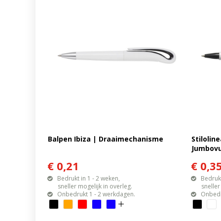
Balpen Ibiza | Draaimechanisme
Stilolin
Jumbovu
€ 0,21
€ 0,3
Bedrukt in 1 - 2 weken,
Bedrukt
sneller mogelijk in overleg.
sneller mo
Onbedrukt 1 - 2 werkdagen.
Onbedr