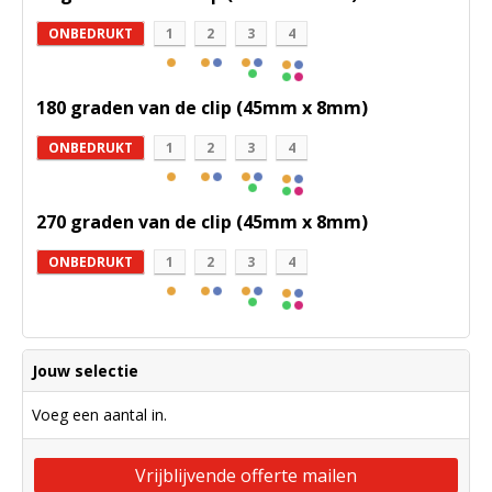
ONBEDRUKT
1
2
3
4
180 graden van de clip (45mm x 8mm)
ONBEDRUKT
1
2
3
4
270 graden van de clip (45mm x 8mm)
ONBEDRUKT
1
2
3
4
Jouw selectie
Voeg een aantal in.
Vrijblijvende offerte mailen