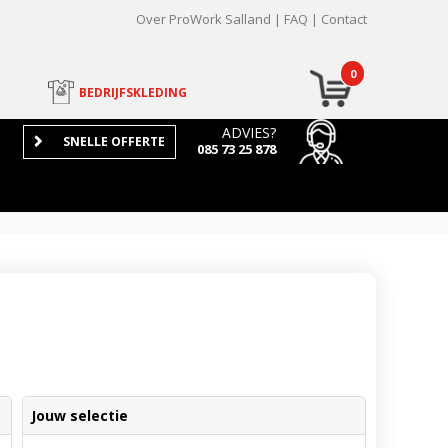
Over ProWork Salland
FAQ
Contact
0
BEDRIJFSKLEDING
ADVIES?
SNELLE OFFERTE
085 73 25 878
Jouw selectie