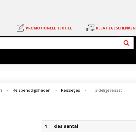
PROMOTIONELE TEXTIEL
RELATIEGESCHENKEN
en
Reisbenodigdheden
Reissetjes
3-delige reisset
>
>
>
1
Kies aantal