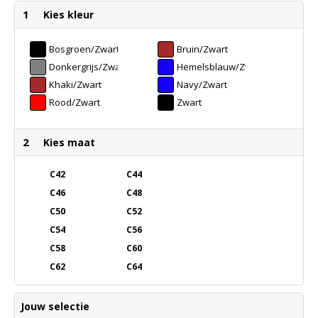
1
Kies kleur
Bosgroen/Zwart
Bruin/Zwart
Donkergrijs/Zwart
Hemelsblauw/Zwart
Khaki/Zwart
Navy/Zwart
Rood/Zwart
Zwart
2
Kies maat
C42
C44
C46
C48
C50
C52
C54
C56
C58
C60
C62
C64
Jouw selectie