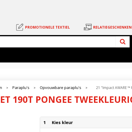
PROMOTIONELE TEXTIEL
RELATIEGESCHENKEN
en
Paraplu's
Opvouwbare paraplu's
21 "Impact AWARE ™ 
>
>
>
PET 190T PONGEE TWEEKLEUR
1
Kies kleur