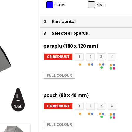
Blauw
Zilver
2
Kies aantal
3
Selecteer opdruk
paraplu (180 x 120 mm)
ONBEDRUKT
1
2
3
4
FULL COLOUR
pouch (80 x 40 mm)
ONBEDRUKT
1
2
3
4
FULL COLOUR