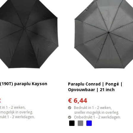
(190T) paraplu Kayson
Paraplu Conrad | Pongé |
Opvouwbaar | 21 inch
2
€ 6,44
 in 1 - 2 weken,
Bedrukt in 1 - 2 weken,
gelijk in overleg.
sneller mogelijk in overleg.
ukt 1 - 2 werkdagen.
Onbedrukt 1 - 2 werkdagen.