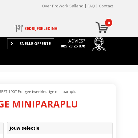
Over ProWork Salland
FAQ
Contact
0
BEDRIJFSKLEDING
ADVIES?
SNELLE OFFERTE
085 73 25 878
RPET 190T Pongee tweekleurige miniparaplu
IGE MINIPARAPLU
Jouw selectie