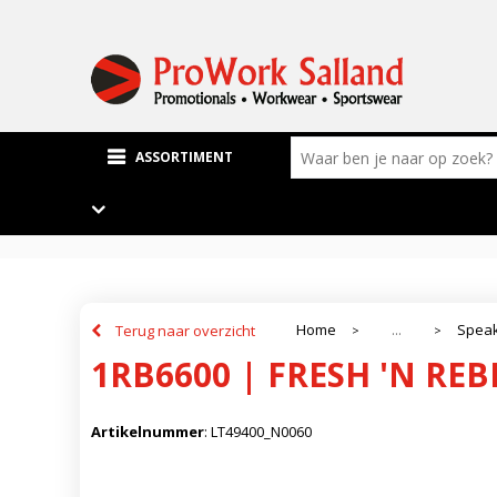
ASSORTIMENT
Home
Speak
Terug naar overzicht
...
>
>
1RB6600 | FRESH 'N R
Artikelnummer
:
LT49400_N0060