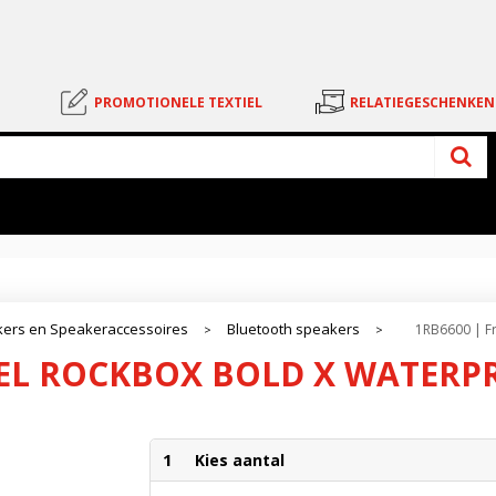
PROMOTIONELE TEXTIEL
RELATIEGESCHENKEN
ers en Speakeraccessoires
Bluetooth speakers
1RB6600 | F
>
>
EBEL ROCKBOX BOLD X WATERP
1
Kies aantal