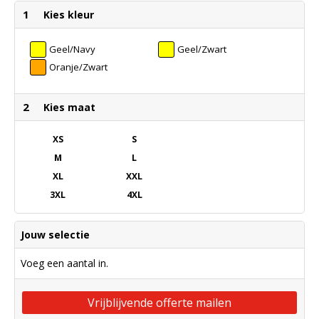
1
Kies kleur
Geel/Navy
Geel/Zwart
Oranje/Zwart
2
Kies maat
XS
S
M
L
XL
XXL
3XL
4XL
Jouw selectie
Voeg een aantal in.
Vrijblijvende offerte mailen