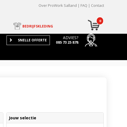
Over ProWork Salland
FAQ
Contact
0
BEDRIJFSKLEDING
ADVIES?
SNELLE OFFERTE
085 73 25 878
Jouw selectie