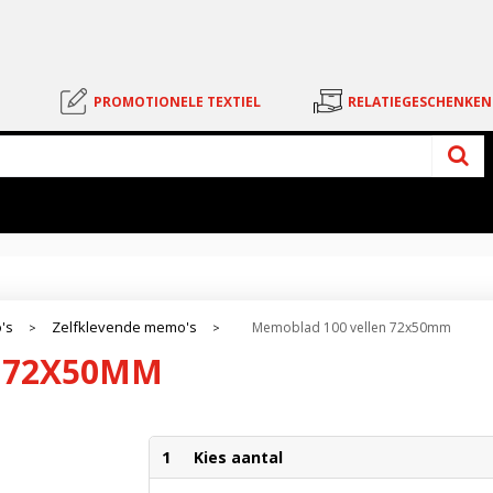
PROMOTIONELE TEXTIEL
RELATIEGESCHENKEN
's
Zelfklevende memo's
Memoblad 100 vellen 72x50mm
>
>
 72X50MM
1
Kies aantal