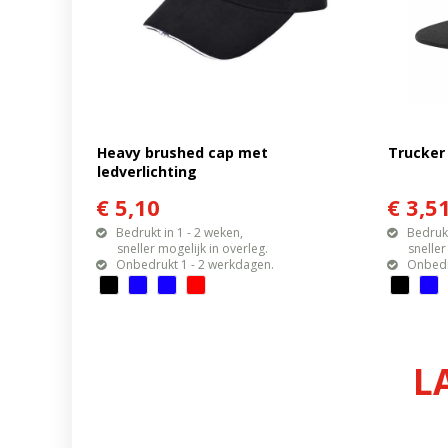
Heavy brushed cap met
Trucker 
ledverlichting
€ 5,10
€ 3,5
Bedrukt in 1 - 2 weken,
Bedrukt
sneller mogelijk in overleg.
sneller mo
Onbedrukt 1 - 2 werkdagen.
Onbedr
L