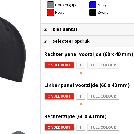
Donkergrijs
Navy
Rood
Zwart
2
Kies aantal
3
Selecteer opdruk
Rechter panel voorzijde (60 x 40 mm)
ONBEDRUKT
1
FULL COLOUR
Linker panel voorzijde (60 x 40 mm)
ONBEDRUKT
1
FULL COLOUR
Rechterzijde (60 x 40 mm)
ONBEDRUKT
1
FULL COLOUR