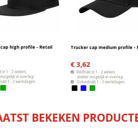
cap high profile - Retail
Trucker cap medium profile - 
1
€ 3,62
 in 1 - 2 weken,
Bedrukt in 1 - 2 weken,
gelijk in overleg.
sneller mogelijk in overleg.
ukt 1 - 2 werkdagen.
Onbedrukt 1 - 2 werkdagen.
AATST BEKEKEN PRODUCT