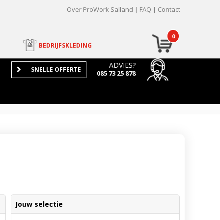
Over ProWork Salland
FAQ
Contact
0
BEDRIJFSKLEDING
ADVIES?
SNELLE OFFERTE
085 73 25 878
Jouw selectie